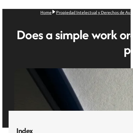
Home
Propiedad Intelectual y Derechos de Aut
Does a simple work orde
p
Index