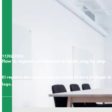
17/02/2026
How to register a trademark in Spain, step by step
El registro de marca es un paso esencial para proteger e
logo...