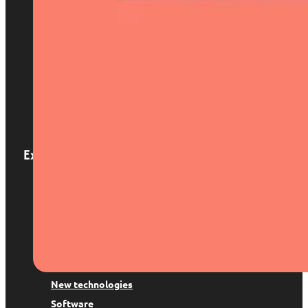
Home
About us
Services
Locations
Blog
Contact
Expertise
Patents and trademarks
Digital Law
Trademark suspension
Copyright
Data protection
New technologies
Software