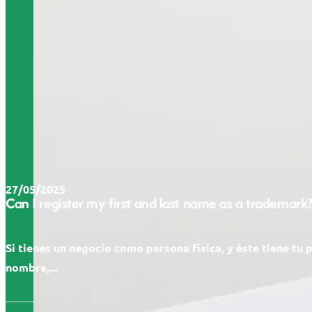
27/05/2025
Can I register my first and last name as a trademark?
Si tienes un negocio como persona física, y éste tiene tu 
nombre,...