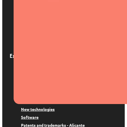
Home
About us
Services
Locations
Blog
Contact
Expertise
Patents and trademarks
Digital Law
Trademark suspension
Copyright
Data protection
New technologies
Software
Patents and trademarks - Alicante