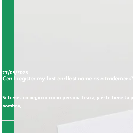
27/05/2025
Can I register my first and last name as a trademark?
Si tienes un negocio como persona física, y éste tiene tu 
nombre,...