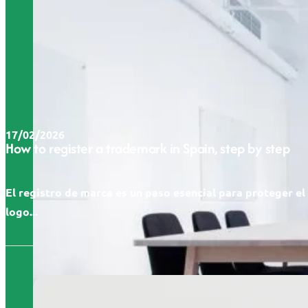
17/02/2026
How to register a trademark in Spain, step by step
El registro de marca es un paso esencial para proteger e
logo...