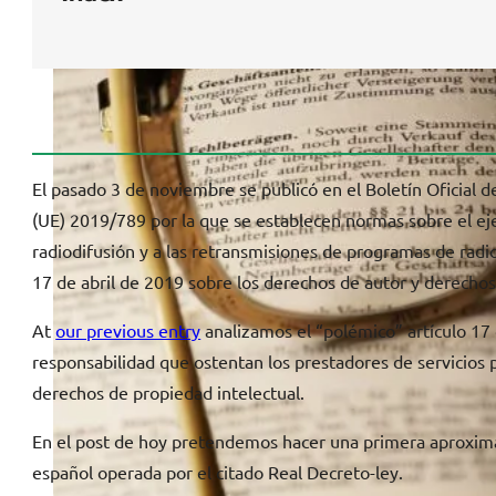
El pasado 3 de noviembre se publicó en el Boletín Oficial d
(UE) 2019/789 por la que se establecen normas sobre el eje
radiodifusión y a las retransmisiones de programas de radio 
17 de abril de 2019 sobre los derechos de autor y derechos 
At
our previous entry
analizamos el “polémico” artículo 17 
responsabilidad que ostentan los prestadores de servicios 
derechos de propiedad intelectual.
En el post de hoy pretendemos hacer una primera aproximac
español operada por el citado Real Decreto-ley.