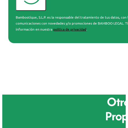
Bambootique, S.L.P. es la responsable del tratamiento de tus datos, con l
comunicaciones con novedades y/o promociones de BAMBOO LEGAL. Tienes 
información en nuestra
política de privacidad
.
Otro
Prop