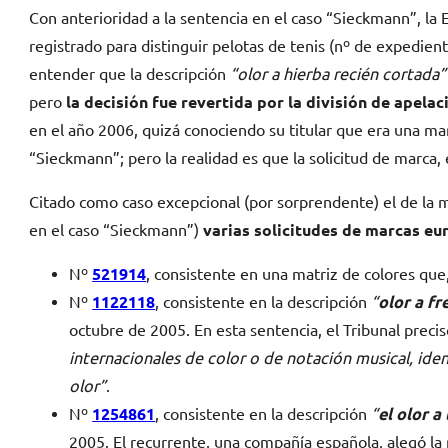
Con anterioridad a la sentencia en el caso “Sieckmann”, la
registrado para distinguir pelotas de tenis (nº de expedien
entender que la descripción
“olor a hierba recién cortada”
pero
la decisión fue revertida por la división de apela
en el año 2006, quizá conociendo su titular que era una mar
“Sieckmann”; pero la realidad es que la solicitud de marca
Citado como caso excepcional (por sorprendente) el de la
en el caso “Sieckmann”)
varias solicitudes de marcas eu
Nº
521914
, consistente en una matriz de colores qu
Nº
1122118
, consistente en la descripción
“
olor a f
octubre de 2005. En esta sentencia, el Tribunal preci
internacionales de color o de notación musical, ide
olor”
.
Nº
1254861
, consistente en la descripción
“
el olor a
2005. El recurrente, una compañía española, alegó la