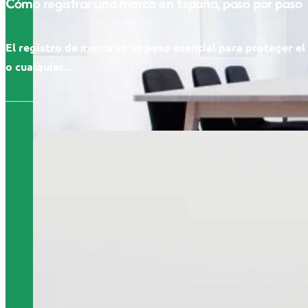
Cómo registrar una marca en España, paso por paso
El registro de marca es un paso esencial para proteger e
o cualquier...