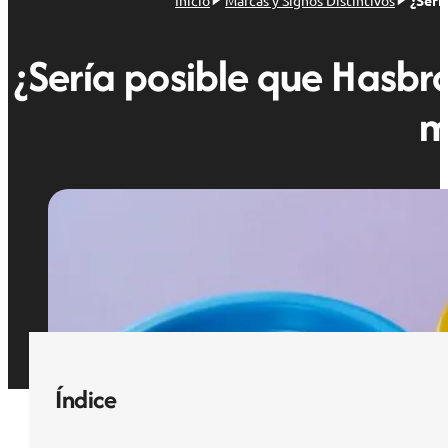
Inicio
Marcas y Signos Distintivos
¿Serí
¿Sería posible que Hasbro
m
Índice