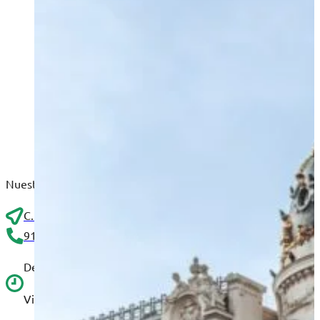
Nuestra sede en Madrid se encuentra en el corazón de Chamberí,
C. de Fernández de los Ríos, 87, Bajo derecha interior
910 25 46 45
De lunes a jueves de 9:00 a 14:00 y de 15:00 a 18:30.
Viernes, de 9:00 a 15:00.