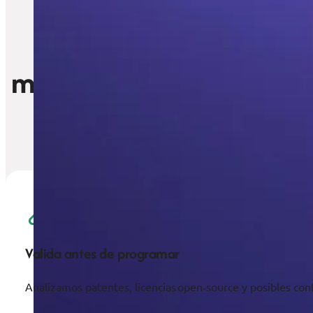
Haz de tu software tu
mayor
ventaja competiti
Transformamos tu código en un activo bl
Valida antes de programar
Analizamos patentes, licencias open‑source y posibles confl