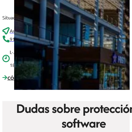
Situados en la arteria principal de Alicante, nuestras oficina
Avenida Maisonnave, 41, 2H, 03003 Alicante
910 25 46 45
L-J 9:00 a 14:00 y 15:00 a
18:30. V 9:00 a 15:00
CÓMO LLEGAR
Dudas sobre protecció
software