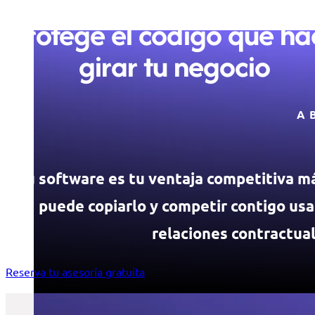
Protege el código que ha
girar tu negocio
A
Tu software es tu ventaja competitiva má
puede copiarlo y competir contigo usa
relaciones contractua
Reserva tu asesoría gratuita