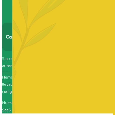
Cada línea de código que escribes sin protecció
Sin contratos claros con tus desarrolladores, puedes perder lo
autorizaste.
Hemos visto empresas tecnológicas perder millones en valora
llevado el software y han montado empresas competidoras. Saa
código sin protección es el activo más vulnerable de tu empre
Nuestro sistema de blindaje integral protege cada aspecto lega
SaaS a prueba de disputas, y vigilancia activa contra infracci