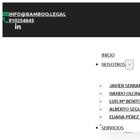
INFO@BAMBOO.LEGAL
910254645
INICIO
NOSOTROS
JAVIER SERRA
NANDO OLCIN
LUIS Mª BENIT
ALBERTO SEG
ELIANA PÉREZ
SERVICIOS