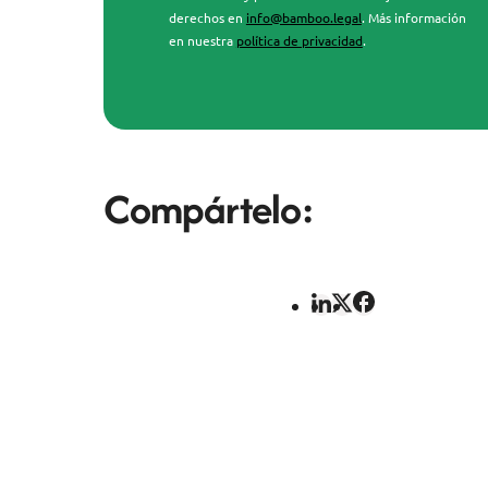
derechos en
info@bamboo.legal
. Más información
en nuestra
política de privacidad
.
Compártelo: