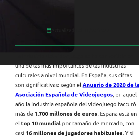
Actualizado el 01/03/2022
La industria del videojuego se ha convertido en
una de las más importantes de las industrias
culturales a nivel mundial. En España, sus cifras
son significativas: según el
Anuario de 2020 de l
Asociación Española de Videojuegos
, en aquel
año la industria española del videojuego facturó
más de
1.700 millones de euros
. España está en
el
top 10 mundial
por tamaño de mercado, con
casi
16 millones de jugadores habituales
. Y si