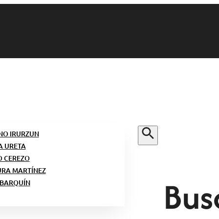
NO IRURZUN
A URETA
O CEREZO
URA MARTÍNEZ
Bus
 BARQUÍN