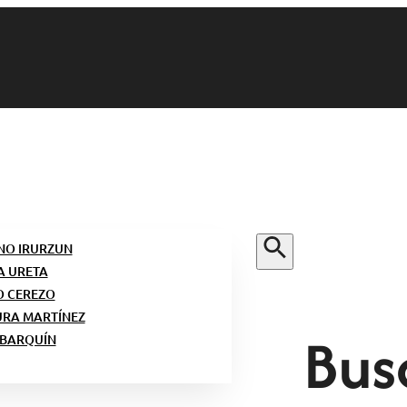
NO IRURZUN
A URETA
O CEREZO
URA MARTÍNEZ
Bus
 BARQUÍN