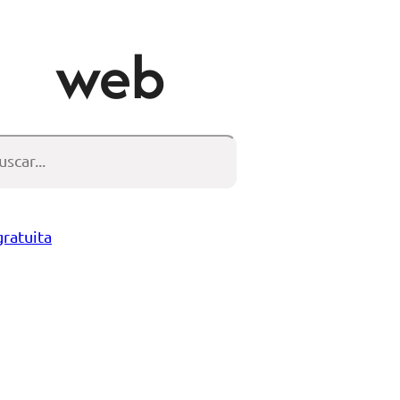
web
scar
gratuita