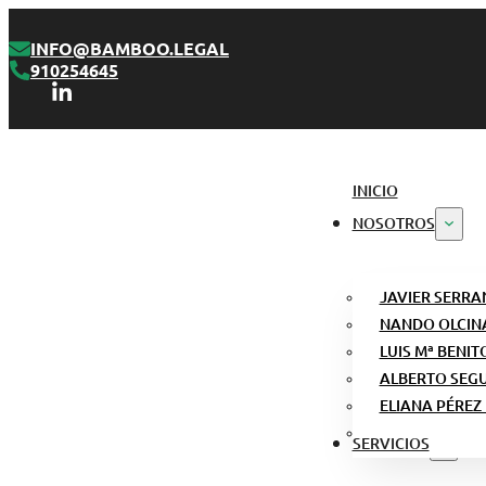
INFO@BAMBOO.LEGAL
910254645
INICIO
NOSOTROS
JAVIER SERRA
NANDO OLCIN
LUIS Mª BENIT
ALBERTO SEG
ELIANA PÉREZ
SERVICIOS