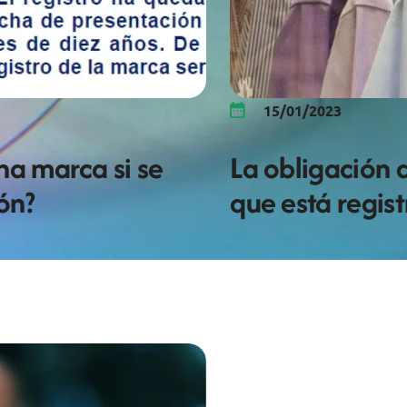
15/01/2023
na marca si se
La obligación 
ón?
que está regis