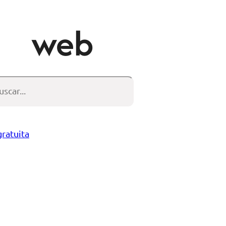
web
scar
gratuita