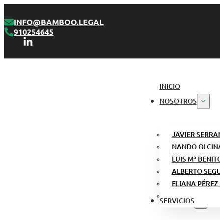
INFO@BAMBOO.LEGAL
910254645
INICIO
NOSOTROS
JAVIER SERRA
NANDO OLCIN
LUIS Mª BENIT
ALBERTO SEG
ELIANA PÉREZ
SERVICIOS