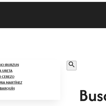
NO IRURZUN
A URETA
O CEREZO
URA MARTÍNEZ
Bus
 BARQUÍN