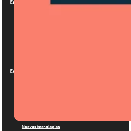
Enlaces
Inicio
Nosotros
Servicios
Localizaciones
Blog
Contacto
Especialización
Patentes y marcas
Derecho digital
Suspenso de marca
Copyright
Protección de datos
Nuevas tecnologías