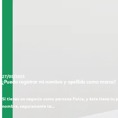
27/05/2025
¿Puedo registrar mi nombre y apellido como marca?
Si tienes un negocio como persona física, y éste tiene tu 
nombre, seguramente te...