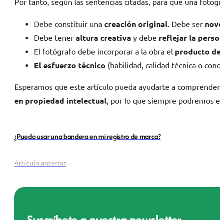
Por tanto, según las sentencias citadas, para que una fotogr
Debe constituir una
creación original
. Debe ser
nov
Debe tener
altura creativa
y debe
reflejar la pers
El fotógrafo debe incorporar a la obra el
producto de
El esfuerzo técnico
(habilidad, calidad técnica o con
Esperamos que este artículo pueda ayudarte a comprender es
en propiedad intelectual
, por lo que siempre podremos e
¿Puedo usar una bandera en mi registro de marca?
Artículo anterior
Suscríbete a nuestra newsletter