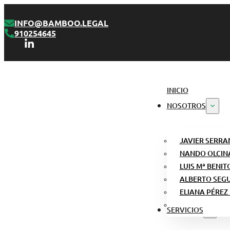
INFO@BAMBOO.LEGAL
910254645
INICIO
NOSOTROS
JAVIER SERRA
NANDO OLCIN
LUIS Mª BENIT
ALBERTO SEG
ELIANA PÉREZ
SERVICIOS