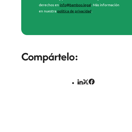
derechos en
info@bamboo.legal
. Más información
en nuestra
política de privacidad
.
Compártelo: