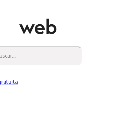
web
scar
gratuita