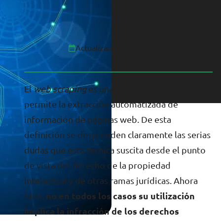
Actualizado el 25/11/2020
El
web scraping
es una técnica informática que
permite la extracción automatizada de
información de páginas web. De esta
definición se desprenden claramente las serias
dudas que esta técnica suscita desde el punto
de vista del derecho de la propiedad
intelectual y de otras ramas jurídicas. Ahora
bien,
no en todos los casos su utilización
implica la infracción de los derechos