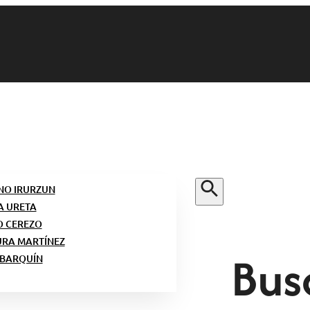
NO IRURZUN
A URETA
O CEREZO
URA MARTÍNEZ
Bus
 BARQUÍN