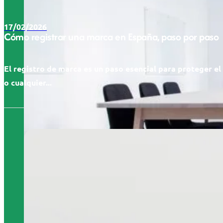
17/02/2026
Cómo registrar una marca en España, paso por paso
El registro de marca es un paso esencial para proteger e
o cualquier...