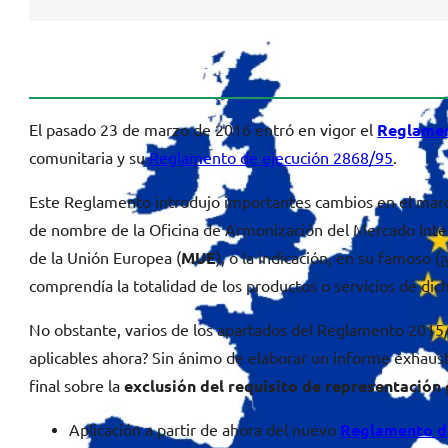
El pasado 23 de marzo de 2016 entró en vigor el
Reglamen
comunitaria y su
Reglamento de ejecución 2868/95
.
Este Reglamento introdujo importantes cambios en el marco
de nombre de la Oficina de Armonización del Mercado Interi
de la Unión Europea (
MUE
), o la indicación, en su famoso 
comprendía la totalidad de los productos o servicios de dic
No obstante, varios de los apartados del Reglamento 2015/
aplicables ahora? Sin ánimo de elaborar un informe exhaus
final sobre la
exclusión del requisito de representación 
Aplicación a partir de ahora del nuevo
Reglamento d