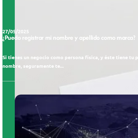
27/05/2025
¿Puedo registrar mi nombre y apellido como marca?
Si tienes un negocio como persona física, y éste tiene tu 
nombre, seguramente te...