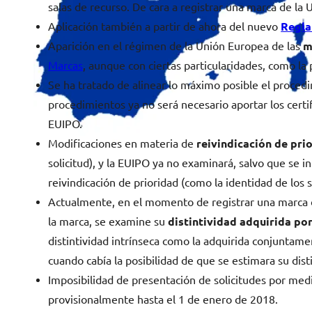
salas de recurso. De cara a registrar una marca de la
Aplicación también a partir de ahora del nuevo
Regla
Aparición en el régimen de la Unión Europea de las
m
Marcas
, aunque con ciertas particularidades, como la
Se ha tratado de alinear lo máximo posible el procedi
procedimientos ya no será necesario aportar los cert
EUIPO.
Modificaciones en materia de
reivindicación de pri
solicitud), y la EUIPO ya no examinará, salvo que se i
reivindicación de prioridad (como la identidad de los 
Actualmente, en el momento de registrar una marca de 
la marca, se examine su
distintividad adquirida por
distintividad intrínseca como la adquirida conjuntam
cuando cabía la posibilidad de que se estimara su disti
Imposibilidad de presentación de solicitudes por medi
provisionalmente hasta el 1 de enero de 2018.