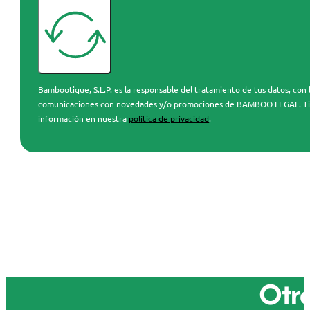
Bambootique, S.L.P. es la responsable del tratamiento de tus datos, con l
comunicaciones con novedades y/o promociones de BAMBOO LEGAL. Tienes 
información en nuestra
política de privacidad
.
Otro