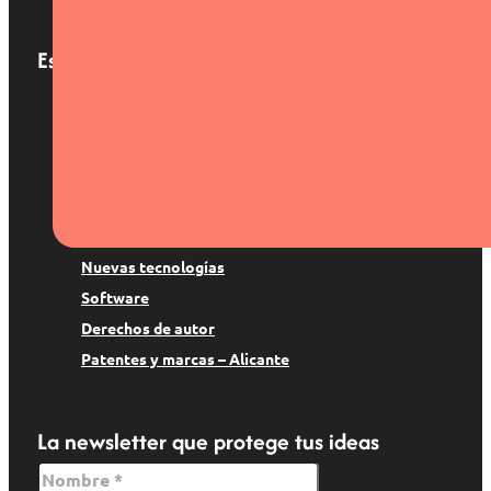
Contacto
Especialización
Patentes y marcas
Derecho digital
Suspenso de marca
Copyright
Protección de datos
Nuevas tecnologías
Software
Derechos de autor
Patentes y marcas – Alicante
La newsletter que protege tus ideas