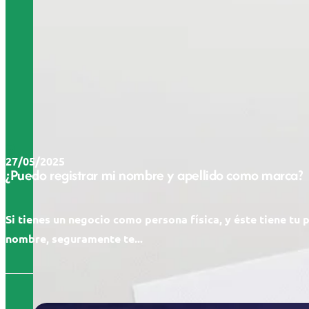
27/05/2025
¿Puedo registrar mi nombre y apellido como marca?
Si tienes un negocio como persona física, y éste tiene tu 
nombre, seguramente te...