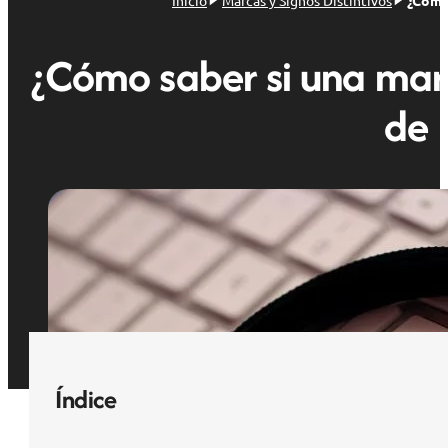
Inicio
Marcas y Signos Distintivos
¿Cómo
¿Cómo saber si una marc
de 
Índice