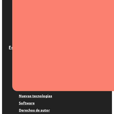
Inicio
Nosotros
Servicios
Localizaciones
Blog
Contacto
Especialización
Patentes y marcas
Derecho digital
Suspenso de marca
Copyright
Protección de datos
Nuevas tecnologías
Software
Derechos de autor