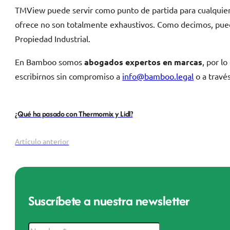
TMView puede servir como punto de partida para cualquier e
ofrece no son totalmente exhaustivos. Como decimos, pue
Propiedad Industrial.
En Bamboo somos
abogados expertos en marcas
, por l
escribirnos sin compromiso a
info@bamboo.legal
o a travé
¿Qué ha pasado con Thermomix y Lidl?
Artículo anterior
Suscríbete a nuestra newsletter