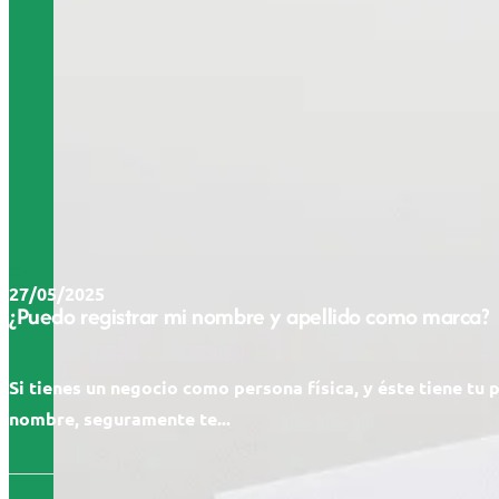
27/05/2025
¿Puedo registrar mi nombre y apellido como marca?
Si tienes un negocio como persona física, y éste tiene tu 
nombre, seguramente te...