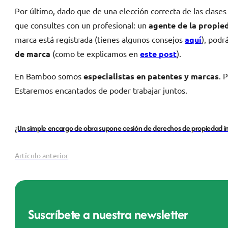
Por último, dado que de una elección correcta de las clas
que consultes con un profesional: un
agente de la propied
marca está registrada (tienes algunos consejos
aquí
), podr
de marca
(como te explicamos en
este post
).
En Bamboo somos
especialistas en patentes y marcas
. 
Estaremos encantados de poder trabajar juntos.
¿Un simple encargo de obra supone cesión de derechos de propiedad in
Artículo anterior
Suscríbete a nuestra newsletter