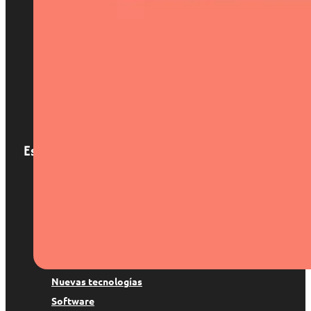
Inicio
Nosotros
Servicios
Localizaciones
Blog
Contacto
Especialización
Patentes y marcas
Derecho digital
Suspenso de marca
Copyright
Protección de datos
Nuevas tecnologías
Software